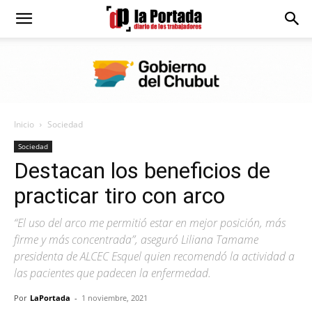
Diario
La
Inicio
Sociedad
Portada
Sociedad
Destacan los beneficios de
practicar tiro con arco
“El uso del arco me permitió estar en mejor posición, más
firme y más concentrada”, aseguró Liliana Tamame
presidenta de ALCEC Esquel quien recomendó la actividad a
las pacientes que padecen la enfermedad.
Por
LaPortada
-
1 noviembre, 2021