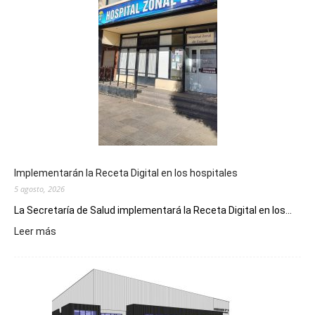
Implementarán la Receta Digital en los hospitales
5 agosto, 2026
La Secretaría de Salud implementará la Receta Digital en los...
:
Leer más
Implementarán
la
Receta
Digital
en