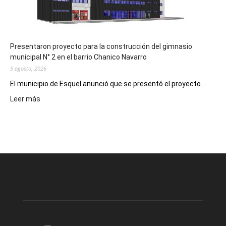
los
hospitales
Presentaron proyecto para la construcción del gimnasio
municipal N° 2 en el barrio Chanico Navarro
5 agosto, 2026
El municipio de Esquel anunció que se presentó el proyecto...
:
Leer más
Presentaron
proyecto
para
la
construcción
del
gimnasio
municipal
N°
2
en
el