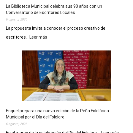
La Biblioteca Municipal celebra sus 90 años con un
Conversatorio de Escritores Locales
6 agosto, 2026
La propuesta invita a conocer el proceso creativo de
:
escritores...
Leer más
La
Biblioteca
Municipal
celebra
sus
90
años
con
un
Conversatorio
de
Esquel prepara una nueva edición de la Peña Folclórica
Escritores
Municipal por el Día del Folclore
Locales
6 agosto, 2026
:
En el marco de la celebración del Día del Folclore,...
Leer más