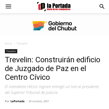
Diario
La
Inicio
Trevelin
Portada
Trevelin
Trevelin: Construirán edificio
de Juzgado de Paz en el
Centro Cívico
El intendente Héctor ingram entregó un lote al presidente
del Superior Tribunal de Justicia.
Por
LaPortada
-
29 octubre, 2021