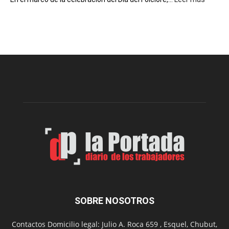
Esquel
prepar
una
nueva
edición
de
la
Peña
Folclór
Municip
por
el
Día
del
Folclor
SOBRE NOSOTROS
Contactos Domicilio legal: Julio A. Roca 659 , Esquel, Chubut,