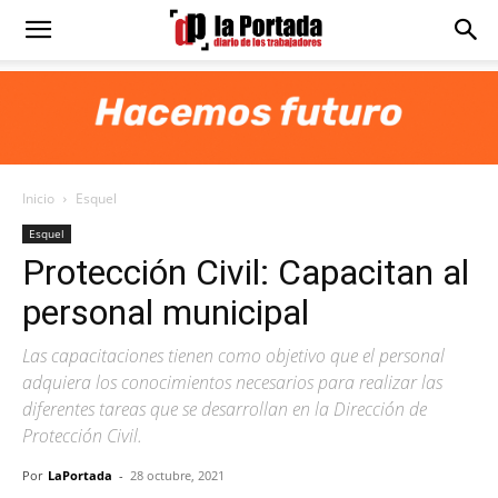
Diario
La
Inicio
Esquel
Portada
Esquel
Protección Civil: Capacitan al
personal municipal
Las capacitaciones tienen como objetivo que el personal
adquiera los conocimientos necesarios para realizar las
diferentes tareas que se desarrollan en la Dirección de
Protección Civil.
Por
LaPortada
-
28 octubre, 2021