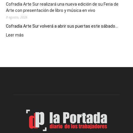
Cofradía Arte Sur realizará una nueva edición de su Feria de
Arte con presentación de libro y música en vivo
8 agosto, 2026
Cofradía Arte Sur volverá a abrir sus puertas este sábado...
:
Leer más
Cofradía
Arte
Sur
realizará
una
nueva
edición
de
su
Feria
de
Arte
con
presentación
de