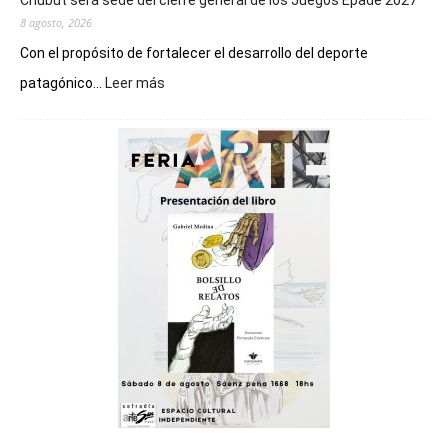
Chubut será sede del cierre general de los Juegos Epade 2027
8 agosto, 2026
Con el propósito de fortalecer el desarrollo del deporte
:
patagónico...
Leer más
Chubut
será
sede
del
cierre
general
de
los
Juegos
Epade
2027