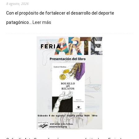
8 agosto, 2026
Con el propósito de fortalecer el desarrollo del deporte
:
patagónico...
Leer más
Chubut
será
sede
del
cierre
general
de
los
Juegos
Epade
2027