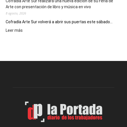
Cofradía Arte Sur realizará una nueva edición de su Feria de
Arte con presentación de libro y música en vivo
8 agosto, 2026
Cofradía Arte Sur volverá a abrir sus puertas este sábado...
:
Leer más
Cofradía
Arte
Sur
realizará
una
nueva
edición
de
su
Feria
de
Arte
con
presentación
de
libro