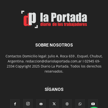
Feria
de
Arte
con
presentación
de
libro
y
música
SOBRE NOSOTROS
en
vivo
Contactos Domicilio legal: Julio A. Roca 659 , Esquel, Chubut,
Argentina. redaccion@diariolaportada.com.ar I 02945 69-
2334 Copyright 2025 Diario La Portada. Todos los derechos
reservados.
SÍGANOS