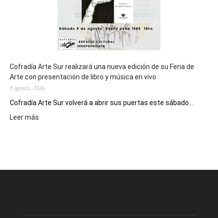
Cofradía Arte Sur realizará una nueva edición de su Feria de
Arte con presentación de libro y música en vivo
8 agosto, 2026
Cofradía Arte Sur volverá a abrir sus puertas este sábado...
:
Leer más
Cofradía
Arte
Sur
realizará
una
nueva
edición
de
su