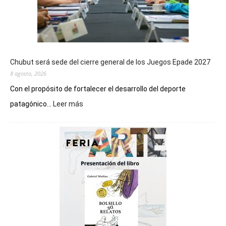
Chubut será sede del cierre general de los Juegos Epade 2027
8 agosto, 2026
Con el propósito de fortalecer el desarrollo del deporte
:
patagónico...
Leer más
Chubut
será
sede
del
cierre
general
de
los
Juegos
Epade
2027