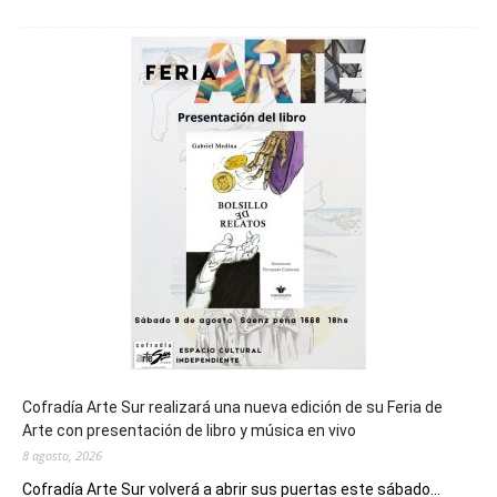
Chubut
será
sede
del
cierre
general
de
los
Juegos
Epade
2027
Cofradía Arte Sur realizará una nueva edición de su Feria de
Arte con presentación de libro y música en vivo
8 agosto, 2026
Cofradía Arte Sur volverá a abrir sus puertas este sábado...