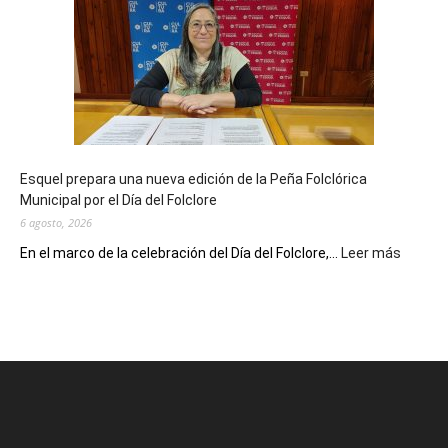
celebra
sus
90
años
con
un
Conversatorio
de
Esquel prepara una nueva edición de la Peña Folclórica
Escritores
Municipal por el Día del Folclore
Locales
6 agosto, 2026
:
En el marco de la celebración del Día del Folclore,...
Leer más
Esquel
prepar
una
nueva
edición
de
la
Peña
Folclór