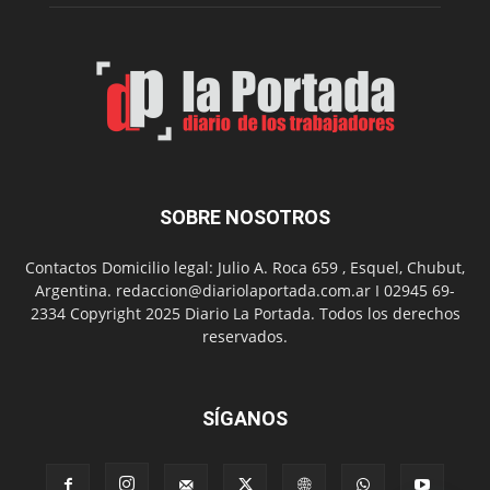
Municip
por
el
Día
del
Folclor
SOBRE NOSOTROS
Contactos Domicilio legal: Julio A. Roca 659 , Esquel, Chubut,
Argentina. redaccion@diariolaportada.com.ar I 02945 69-
2334 Copyright 2025 Diario La Portada. Todos los derechos
reservados.
SÍGANOS