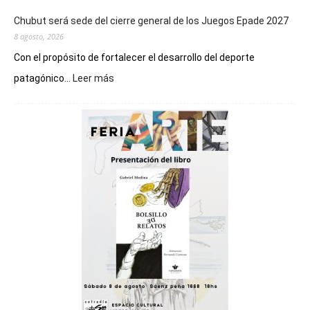
Chubut será sede del cierre general de los Juegos Epade 2027
8 agosto, 2026
Con el propósito de fortalecer el desarrollo del deporte
:
patagónico...
Leer más
Chubut
será
sede
del
cierre
general
de
los
Juegos
Epade
2027