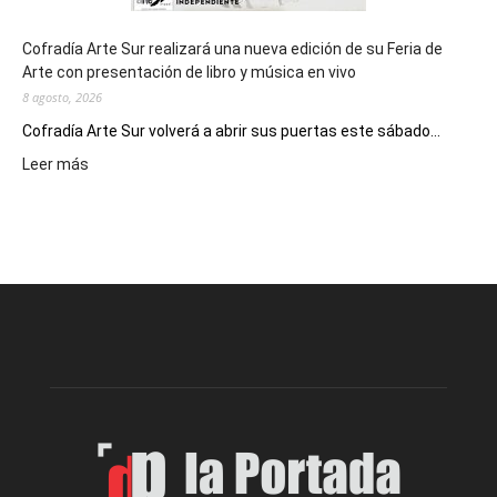
Cofradía Arte Sur realizará una nueva edición de su Feria de
Arte con presentación de libro y música en vivo
8 agosto, 2026
Cofradía Arte Sur volverá a abrir sus puertas este sábado...
:
Leer más
Cofradía
Arte
Sur
realizará
una
nueva
edición
de
su
Feria
de
Arte
con
presentación