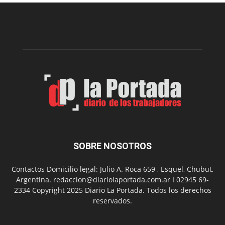
edición
de
la
Peña
Folclór
Municip
por
el
Día
del
Folclor
SOBRE NOSOTROS
Contactos Domicilio legal: Julio A. Roca 659 , Esquel, Chubut,
Argentina. redaccion@diariolaportada.com.ar I 02945 69-
2334 Copyright 2025 Diario La Portada. Todos los derechos
reservados.