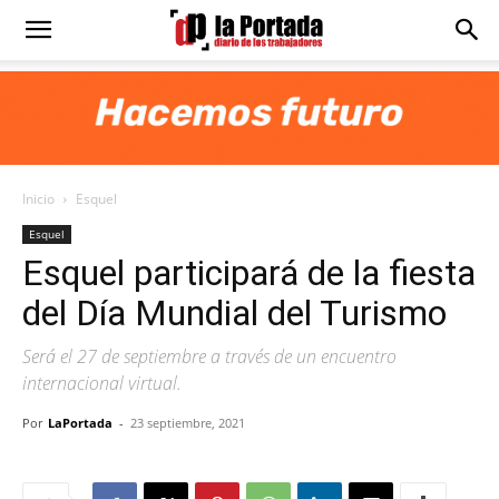
Diario
La
Inicio
Esquel
Portada
Esquel
Esquel participará de la fiesta
del Día Mundial del Turismo
Será el 27 de septiembre a través de un encuentro
internacional virtual.
Por
LaPortada
-
23 septiembre, 2021