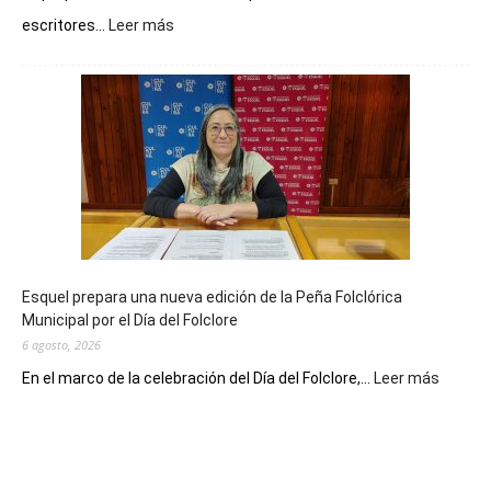
:
escritores...
Leer más
La
Biblioteca
Municipal
celebra
sus
90
años
con
un
Conversatorio
de
Esquel prepara una nueva edición de la Peña Folclórica
Escritores
Municipal por el Día del Folclore
Locales
6 agosto, 2026
:
En el marco de la celebración del Día del Folclore,...
Leer más
Esquel
prepar
una
nueva