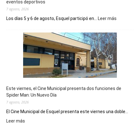
eventos deportivos
7 agosto, 2026
:
Los días 5 y 6 de agosto, Esquel participó en...
Leer más
Esquel
mostró
su
potencial
como
destino
de
reuniones
y
eventos
Este viernes, el Cine Municipal presenta dos funciones de
deportivos
Spider Man: Un Nuevo Día
7 agosto, 2026
El Cine Municipal de Esquel presenta este viernes una doble...
:
Leer más
Este
viernes,