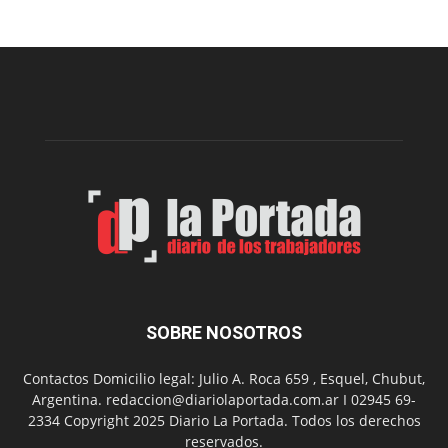
el
Cine
Municipal
presenta
dos
funciones
de
Spider
Man:
Un
Nuevo
Día
SOBRE NOSOTROS
Contactos Domicilio legal: Julio A. Roca 659 , Esquel, Chubut,
Argentina. redaccion@diariolaportada.com.ar I 02945 69-
2334 Copyright 2025 Diario La Portada. Todos los derechos
reservados.