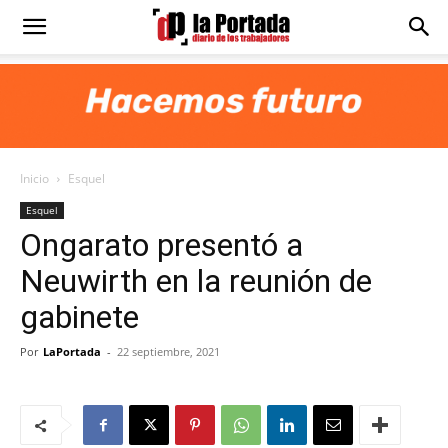
Diario
La
Inicio
Esquel
Portada
Esquel
Ongarato presentó a
Neuwirth en la reunión de
gabinete
Por
LaPortada
-
22 septiembre, 2021