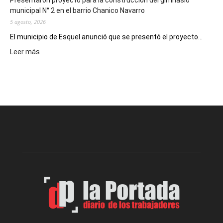
Presentaron proyecto para la construcción del gimnasio
municipal N° 2 en el barrio Chanico Navarro
5 agosto, 2026
El municipio de Esquel anunció que se presentó el proyecto...
:
Leer más
Presentaron
proyecto
para
la
construcción
del
gimnasio
municipal
N°
2
en
el
barrio
Chanico
Navarro