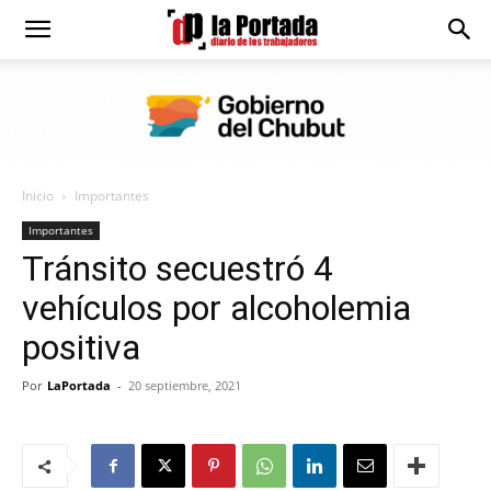
Diario
La
Inicio
Importantes
Portada
Importantes
Tránsito secuestró 4
vehículos por alcoholemia
positiva
Por
LaPortada
-
20 septiembre, 2021