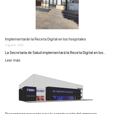
Implementarán la Receta Digital en los hospitales
5 agosto, 2026
La Secretaría de Salud implementará la Receta Digital en los...
:
Leer más
Implementarán
la
Receta
Digital
en
los
hospitales