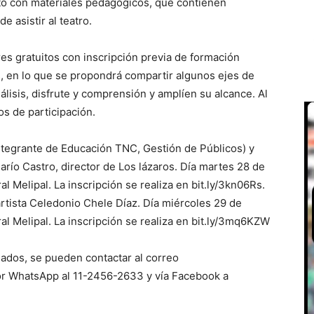
to con materiales pedagógicos, que contienen
e asistir al teatro.
es gratuitos con inscripción previa de formación
s, en lo que se propondrá compartir algunos ejes de
álisis, disfrute y comprensión y amplíen su alcance. Al
dos de participación.
Integrante de Educación TNC, Gestión de Públicos) y
río Castro, director de Los lázaros. Día martes 28 de
l Melipal. La inscripción se realiza en bit.ly/3kn06Rs.
y artista Celedonio Chele Díaz. Día miércoles 29 de
al Melipal. La inscripción se realiza en bit.ly/3mq6KZW
sados, se pueden contactar al correo
or WhatsApp al 11-2456-2633 y vía Facebook a