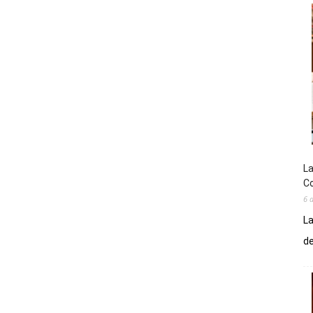
La
Co
6 
La
de