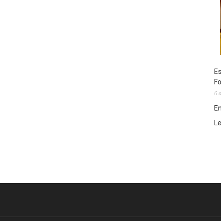
Es
Fo
6 
En
L