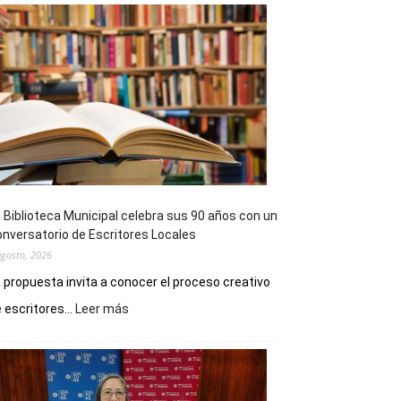
 Biblioteca Municipal celebra sus 90 años con un
nversatorio de Escritores Locales
agosto, 2026
 propuesta invita a conocer el proceso creativo
:
 escritores...
Leer más
La
Biblioteca
Municipal
celebra