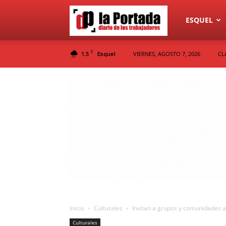
Diario
ESQUEL
C
1.5
VIERNES, AGOSTO 7, 2026
CL
Esquel
La
Portada
Inicio
Culturales
Invitan a grupos y comunidades a
Culturales