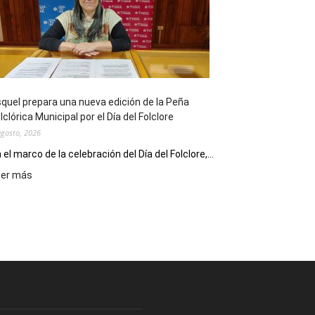
sus
90
años
con
un
Conversatorio
de
quel prepara una nueva edición de la Peña
Escritores
lclórica Municipal por el Día del Folclore
Locales
agosto, 2026
 el marco de la celebración del Día del Folclore,...
:
eer más
Esquel
prepara
una
nueva
edición
de
la
Peña
Folclórica