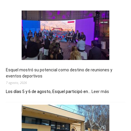
Esquel mostró su potencial como destino de reuniones y
eventos deportivos
7 agosto, 2026
:
Los días 5 y 6 de agosto, Esquel participó en...
Leer más
Esquel
mostró
su
potencial
como
destino