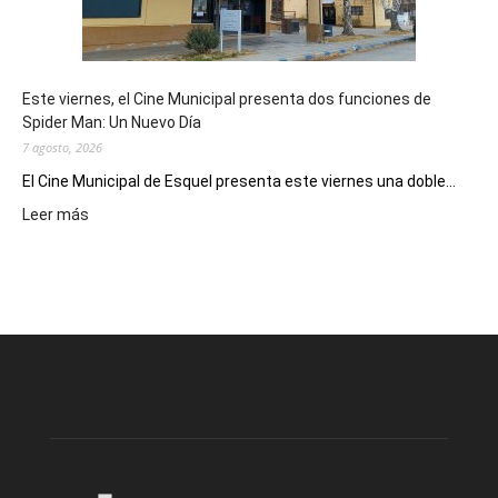
de
reuniones
y
eventos
Este viernes, el Cine Municipal presenta dos funciones de
deportivos
Spider Man: Un Nuevo Día
7 agosto, 2026
El Cine Municipal de Esquel presenta este viernes una doble...
:
Leer más
Este
viernes,
el
Cine
Municipal
presenta
dos
funciones
de
Spider
Man:
Un