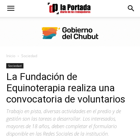
Diario
La
Inicio
Sociedad
Portada
Sociedad
La Fundación de
Equinoterapia realiza una
convocatoria de voluntarios
Trabajo en pista, diversas actividades en el predio y de
gestión son las tareas a desarrollar. Los interesados,
mayores de 18 años, deben completar el formulario
disponible en las Redes Sociales de la institución.