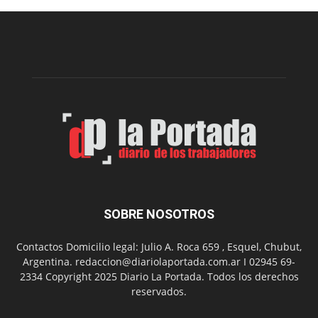
Municipal
presenta
dos
funciones
de
Spider
Man:
Un
Nuevo
Día
SOBRE NOSOTROS
Contactos Domicilio legal: Julio A. Roca 659 , Esquel, Chubut,
Argentina. redaccion@diariolaportada.com.ar I 02945 69-
2334 Copyright 2025 Diario La Portada. Todos los derechos
reservados.