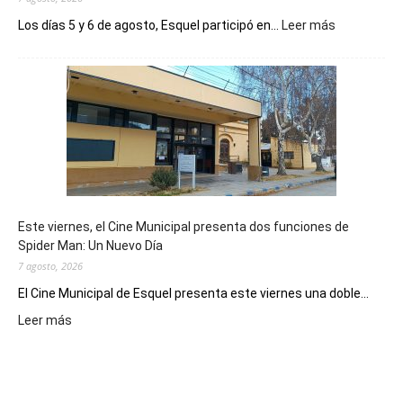
:
Los días 5 y 6 de agosto, Esquel participó en...
Leer más
Esquel
mostró
su
potencial
como
destino
de
reuniones
y
eventos
Este viernes, el Cine Municipal presenta dos funciones de
deportivos
Spider Man: Un Nuevo Día
7 agosto, 2026
El Cine Municipal de Esquel presenta este viernes una doble...
:
Leer más
Este
viernes,
el
Cine