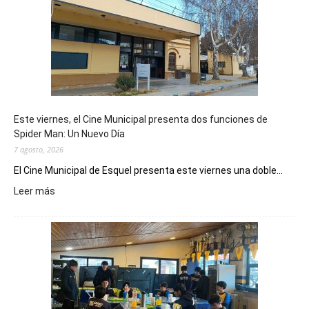
Este viernes, el Cine Municipal presenta dos funciones de
Spider Man: Un Nuevo Día
7 agosto, 2026
El Cine Municipal de Esquel presenta este viernes una doble...
:
Leer más
Este
viernes,
el
Cine
Municipal
presenta
dos
funciones