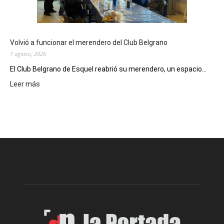
de
Spider
Man:
Un
Volvió a funcionar el merendero del Club Belgrano
Nuevo
7 agosto, 2026
Día
El Club Belgrano de Esquel reabrió su merendero, un espacio...
:
Leer más
Volvió
a
funcionar
el
merendero
del
Club
Belgrano