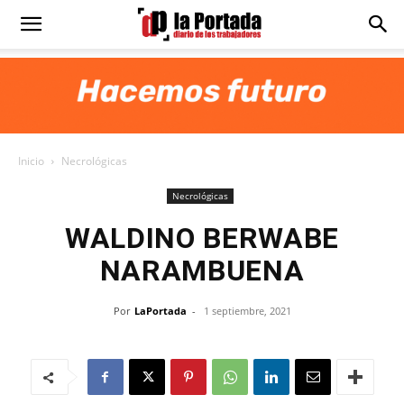
Diario
La
Inicio
Necrológicas
Portada
Necrológicas
WALDINO BERWABE
NARAMBUENA
Por
LaPortada
-
1 septiembre, 2021