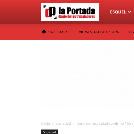
Diario
ESQUEL
C
1.6
VIERNES, AGOSTO 7, 2026
CL
Esquel
La
Portada
Inicio
Sociedad
Coronavirus: Salud confirmó 165 c
Sociedad