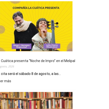
 Cuática presenta “Noche de Impro” en el Melipal
agosto, 2026
 cita será el sábado 8 de agosto, a las...
:
eer más
La
Cuática
presenta
“Noche
de