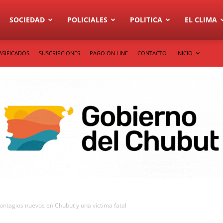
SOCIEDAD
POLICIALES
POLITICA
EL CLIMA
ASIFICADOS
SUSCRIPCIONES
PAGO ON LINE
CONTACTO
INICIO
ontagios nuevos en Chubut y una víctima fatal