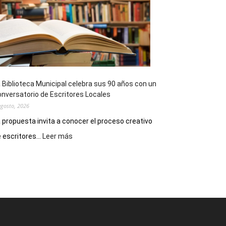
Impro”
en
el
Melipal
 Biblioteca Municipal celebra sus 90 años con un
nversatorio de Escritores Locales
agosto, 2026
 propuesta invita a conocer el proceso creativo
:
 escritores...
Leer más
La
Biblioteca
Municipal
celebra
sus
90
años
con