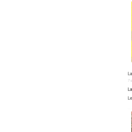
La
7 
La
L