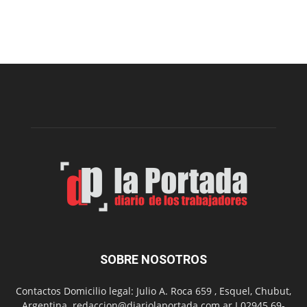
Cofradía
Arte
Sur
realizará
una
nueva
edición
de
su
Feria
de
Arte
con
presentación
de
libro
y
música
SOBRE NOSOTROS
en
vivo
Contactos Domicilio legal: Julio A. Roca 659 , Esquel, Chubut,
Argentina. redaccion@diariolaportada.com.ar I 02945 69-