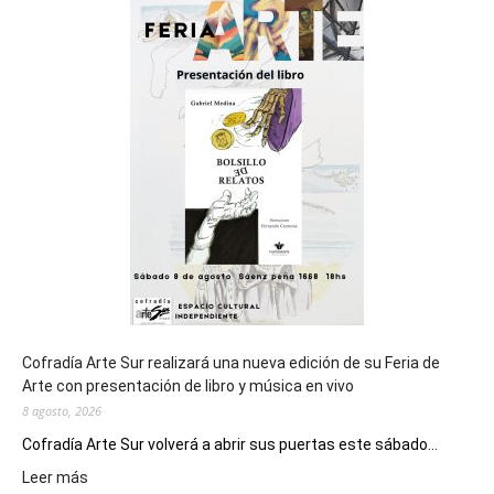
sede
del
cierre
general
de
los
Juegos
Epade
2027
Cofradía Arte Sur realizará una nueva edición de su Feria de
Arte con presentación de libro y música en vivo
8 agosto, 2026
Cofradía Arte Sur volverá a abrir sus puertas este sábado...
:
Leer más