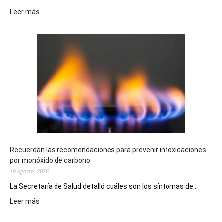
:
Leer más
El
Telebingo
Chubutense
repartió
premios
millonarios
en
toda
la
provincia
Recuerdan las recomendaciones para prevenir intoxicaciones
por monóxido de carbono
10 agosto, 2026
La Secretaría de Salud detalló cuáles son los síntomas de...
:
Leer más
Recuerdan
las