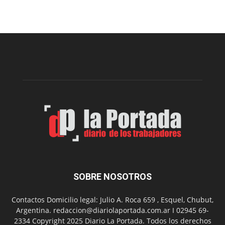
recomendaciones
para
prevenir
intoxicaciones
por
monóxido
de
carbono
SOBRE NOSOTROS
Contactos Domicilio legal: Julio A. Roca 659 , Esquel, Chubut,
Argentina. redaccion@diariolaportada.com.ar I 02945 69-
2334 Copyright 2025 Diario La Portada. Todos los derechos