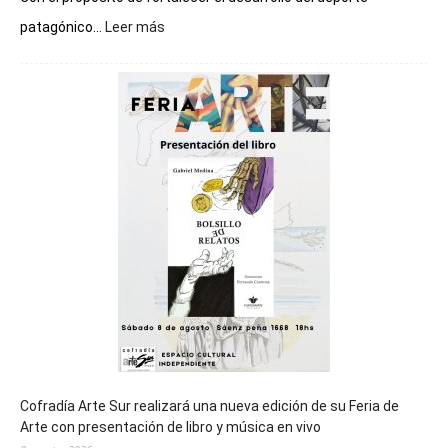
:
patagónico...
Leer más
Chubut
será
sede
del
cierre
general
de
los
Juegos
Epade
2027
Cofradía Arte Sur realizará una nueva edición de su Feria de
Arte con presentación de libro y música en vivo