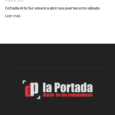
8 agosto, 2026
Cofradía Arte Sur volverá a abrir sus puertas este sábado...
:
Leer más
Cofradía
Arte
Sur
realizará
una
nueva
edición
de
su
Feria
de
Arte
con
presentación
de
libro
y
música