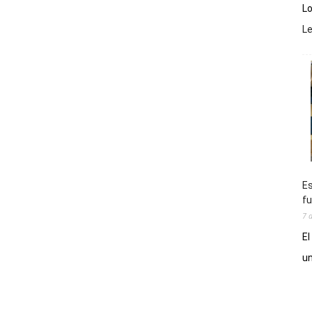
Lo
L
Es
fu
7 
El
un