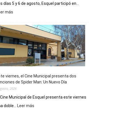
s días 5 y 6 de agosto, Esquel participó en...
:
eer más
Esquel
mostró
su
potencial
como
destino
de
reuniones
y
eventos
te viernes, el Cine Municipal presenta dos
deportivos
nciones de Spider Man: Un Nuevo Día
agosto, 2026
 Cine Municipal de Esquel presenta este viernes
:
a doble...
Leer más
Este
viernes,
el