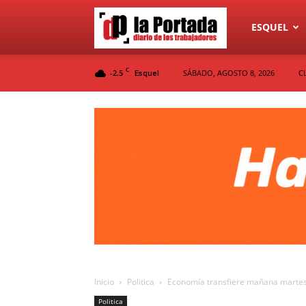
Diario
ESQUEL
C
-2.5
SÁBADO, AGOSTO 8, 2026
C
Esquel
La
Portada
Inicio
Politica
Economía transfiere mañana martes l
Politica