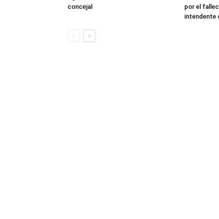
concejal
por el fall
intendente