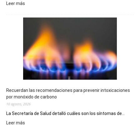
:
Leer más
El
Telebingo
Chubutense
repartió
premios
millonarios
en
toda
la
provincia
Recuerdan las recomendaciones para prevenir intoxicaciones
por monóxido de carbono
10 agosto, 2026
La Secretaría de Salud detalló cuáles son los síntomas de...
:
Leer más
Recuerdan
las