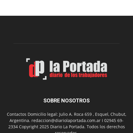
recomendaciones
para
prevenir
intoxicaciones
por
monóxido
de
carbono
SOBRE NOSOTROS
Contactos Domicilio legal: Julio A. Roca 659 , Esquel, Chubut,
Argentina. redaccion@diariolaportada.com.ar I 02945 69-
2334 Copyright 2025 Diario La Portada. Todos los derechos
reservados.