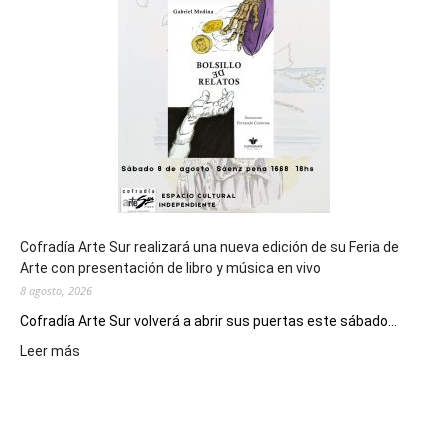
de
los
Juegos
Epade
2027
Cofradía Arte Sur realizará una nueva edición de su Feria de
Arte con presentación de libro y música en vivo
8 agosto, 2026
Cofradía Arte Sur volverá a abrir sus puertas este sábado...
:
Leer más
Cofradía
Arte
Sur
realizará