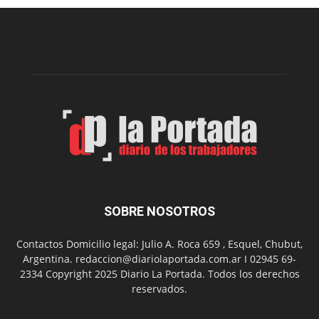
una
nueva
edición
de
su
Feria
de
Arte
con
presentación
de
libro
y
música
SOBRE NOSOTROS
en
vivo
Contactos Domicilio legal: Julio A. Roca 659 , Esquel, Chubut,
Argentina. redaccion@diariolaportada.com.ar I 02945 69-
2334 Copyright 2025 Diario La Portada. Todos los derechos
reservados.