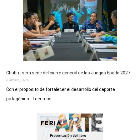
Chubut será sede del cierre general de los Juegos Epade 2027
8 agosto, 2026
Con el propósito de fortalecer el desarrollo del deporte
:
patagónico...
Leer más
Chubut
será
sede
del
cierre
general