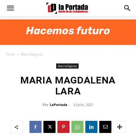
Diario
La
Inicio
Necrológicas
Portada
Necrológicas
MARIA MAGDALENA
LARA
Por
LaPortada
-
3 junio, 2021