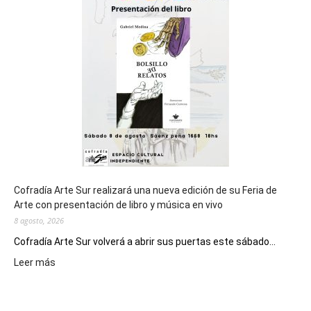
general
de
los
Juegos
Epade
2027
Cofradía Arte Sur realizará una nueva edición de su Feria de
Arte con presentación de libro y música en vivo
8 agosto, 2026
Cofradía Arte Sur volverá a abrir sus puertas este sábado...
:
Leer más
Cofradía
Arte
Sur