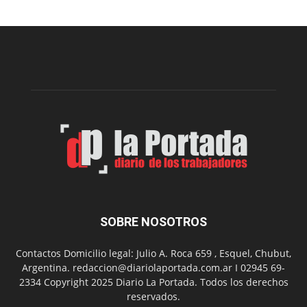
realizará
una
nueva
edición
de
su
Feria
de
Arte
con
presentación
de
libro
y
música
SOBRE NOSOTROS
en
vivo
Contactos Domicilio legal: Julio A. Roca 659 , Esquel, Chubut,
Argentina. redaccion@diariolaportada.com.ar I 02945 69-
2334 Copyright 2025 Diario La Portada. Todos los derechos
reservados.