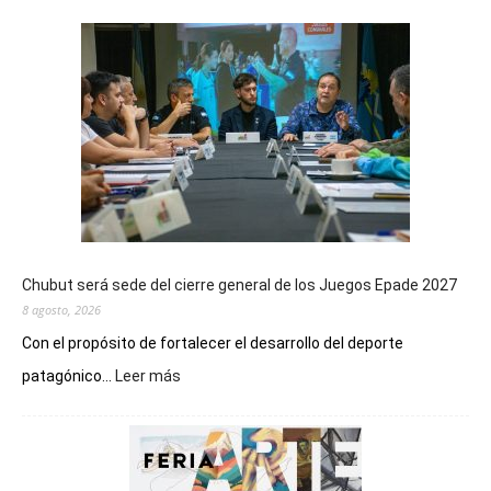
Chubut será sede del cierre general de los Juegos Epade 2027
8 agosto, 2026
Con el propósito de fortalecer el desarrollo del deporte
:
patagónico...
Leer más
Chubut
será
sede
del
cierre