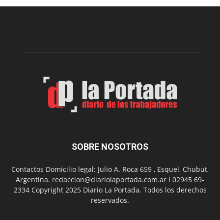
Municipal
presenta
dos
funciones
de
Spider
Man:
Un
Nuevo
Día
SOBRE NOSOTROS
Contactos Domicilio legal: Julio A. Roca 659 , Esquel, Chubut,
Argentina. redaccion@diariolaportada.com.ar I 02945 69-
2334 Copyright 2025 Diario La Portada. Todos los derechos
reservados.