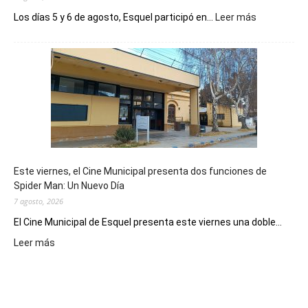
:
Los días 5 y 6 de agosto, Esquel participó en...
Leer más
Esquel
mostró
su
potencial
como
destino
de
reuniones
y
eventos
Este viernes, el Cine Municipal presenta dos funciones de
deportivos
Spider Man: Un Nuevo Día
7 agosto, 2026
El Cine Municipal de Esquel presenta este viernes una doble...
:
Leer más
Este
viernes,
el
Cine