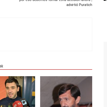
advirtió Puratich
OR