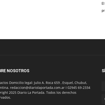
El
pr
BRE NOSOTROS
S
actos Domicilio legal: Julio A. Roca 659 , Esquel, Chubut,
ntina. redaccion@diariolaportada.com.ar I 02945 69-2334
right 2025 Diario La Portada. Todos los derechos
rvados.