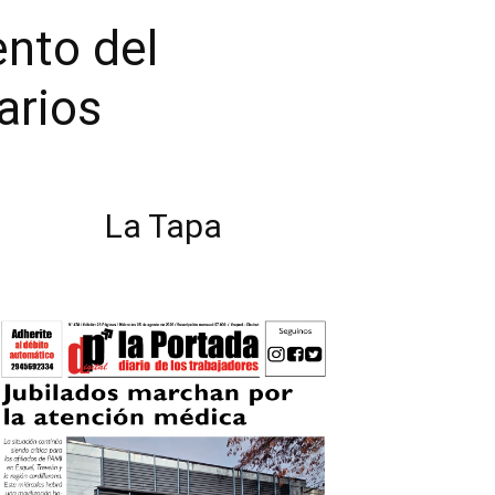
ento del
arios
La Tapa