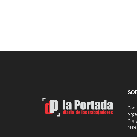
SO
Cont
Arge
Copy
rese