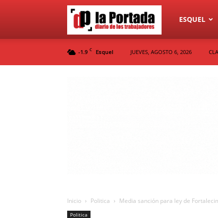
Diario
ESQUEL
C
-1.9
JUEVES, AGOSTO 6, 2026
CLA
Esquel
La
Portada
Inicio
Politica
Media sanción para ley de Fortalec
Politica