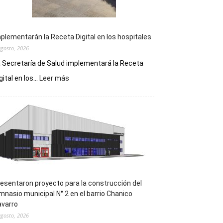
plementarán la Receta Digital en los hospitales
agosto, 2026
 Secretaría de Salud implementará la Receta
:
gital en los...
Leer más
Implementarán
la
Receta
Digital
en
los
hospitales
esentaron proyecto para la construcción del
mnasio municipal N° 2 en el barrio Chanico
avarro
agosto, 2026