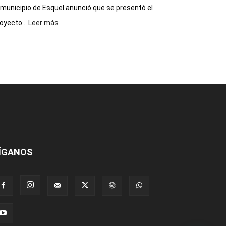
 municipio de Esquel anunció que se presentó el
:
oyecto...
Leer más
Presentaron
proyecto
para
la
construcción
del
gimnasio
municipal
N°
2
en
el
ÍGANOS
barrio
Chanico
Navarro