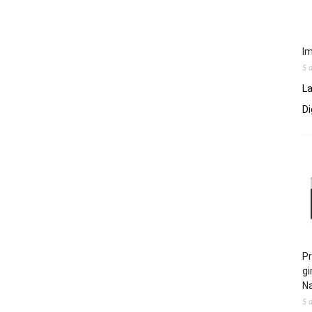
Im
5 
La
Di
Pr
gi
N
5 