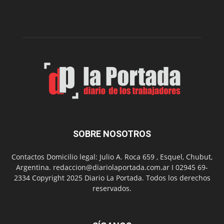
dos
funciones
de
Spider
Man:
Un
Nuevo
Día
SOBRE NOSOTROS
Contactos Domicilio legal: Julio A. Roca 659 , Esquel, Chubut,
Argentina. redaccion@diariolaportada.com.ar I 02945 69-
2334 Copyright 2025 Diario La Portada. Todos los derechos
reservados.