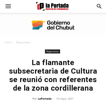
Diario
La
Inicio
Regionales
Portada
Regionales
La flamante
subsecretaria de Cultura
se reunió con referentes
de la zona cordillerana
Por
LaPortada
-
10 mayo, 2021