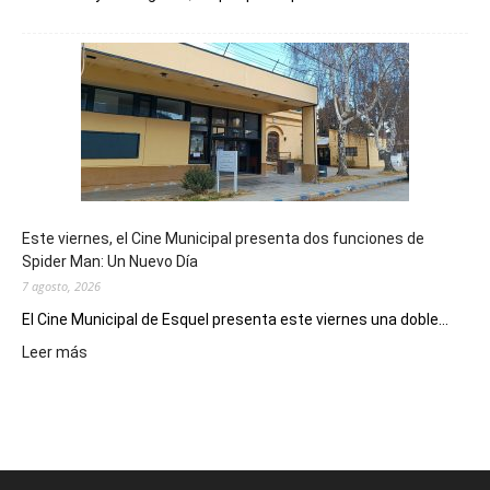
Esquel
mostró
su
potencial
como
destino
de
reuniones
y
eventos
Este viernes, el Cine Municipal presenta dos funciones de
deportivos
Spider Man: Un Nuevo Día
7 agosto, 2026
El Cine Municipal de Esquel presenta este viernes una doble...
:
Leer más
Este
viernes,
el
Cine
Municipal
presenta