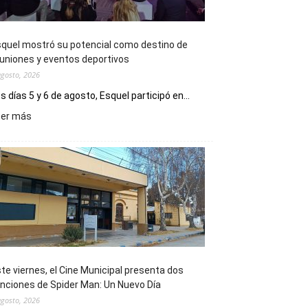
quel mostró su potencial como destino de
uniones y eventos deportivos
agosto, 2026
s días 5 y 6 de agosto, Esquel participó en...
:
eer más
Esquel
mostró
su
potencial
como
destino
de
reuniones
y
eventos
te viernes, el Cine Municipal presenta dos
deportivos
nciones de Spider Man: Un Nuevo Día
agosto, 2026