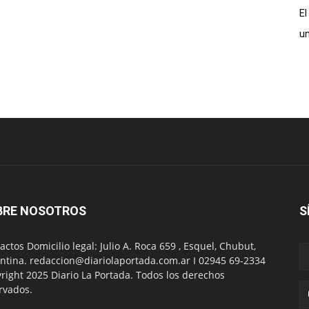
El
un
BRE NOSOTROS
S
actos Domicilio legal: Julio A. Roca 659 , Esquel, Chubut,
ntina. redaccion@diariolaportada.com.ar I 02945 69-2334
right 2025 Diario La Portada. Todos los derechos
rvados.