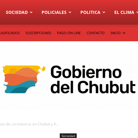
SOCIEDAD
POLICIALES
POLITICA
EL CLIMA
LASIFICADOS
SUSCRIPCIONES
PAGO ON LINE
CONTACTO
INICIO
os de coronavirus en Chubut y 4...
Sociedad