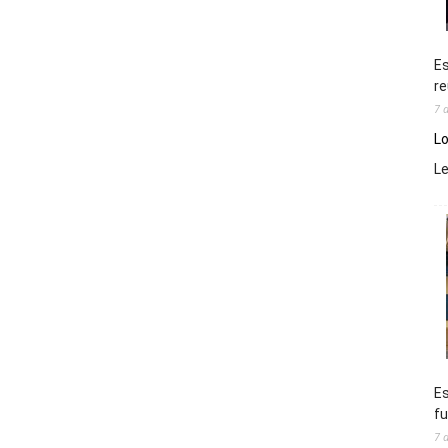
Es
re
7 
Lo
L
Es
fu
7 