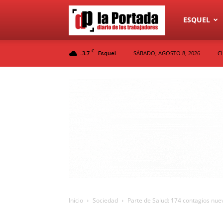
Diario
ESQUEL
C
-3.7
SÁBADO, AGOSTO 8, 2026
C
Esquel
La
Portada
Inicio
Sociedad
Parte de Salud: 174 contagios nuev