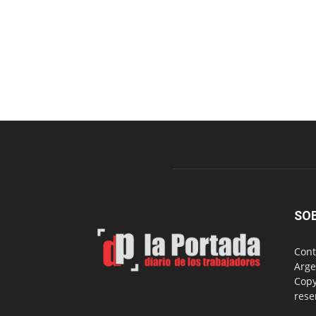
SO
Cont
Arge
Copy
rese