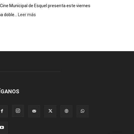
 Cine Municipal de Esquel presenta este viernes
:
a doble...
Leer más
Este
viernes,
el
Cine
Municipal
presenta
dos
funciones
de
Spider
Man:
Un
ÍGANOS
Nuevo
Día