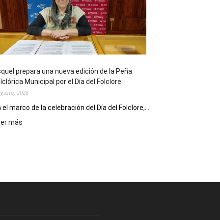
sus
90
años
con
un
Conversatorio
de
quel prepara una nueva edición de la Peña
Escritores
lclórica Municipal por el Día del Folclore
Locales
agosto, 2026
 el marco de la celebración del Día del Folclore,...
:
eer más
Esquel
prepara
una
nueva
edición
de
la
Peña
Folclórica