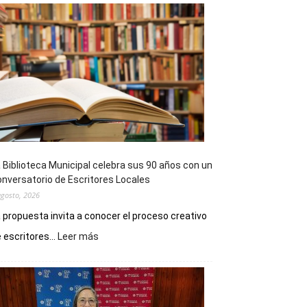
 Biblioteca Municipal celebra sus 90 años con un
nversatorio de Escritores Locales
agosto, 2026
 propuesta invita a conocer el proceso creativo
:
 escritores...
Leer más
La
Biblioteca
Municipal
celebra