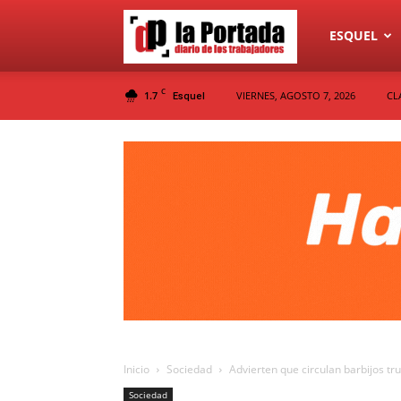
Diario
ESQUEL
C
1.7
VIERNES, AGOSTO 7, 2026
CL
Esquel
La
Portada
Inicio
Sociedad
Advierten que circulan barbijos tr
Sociedad