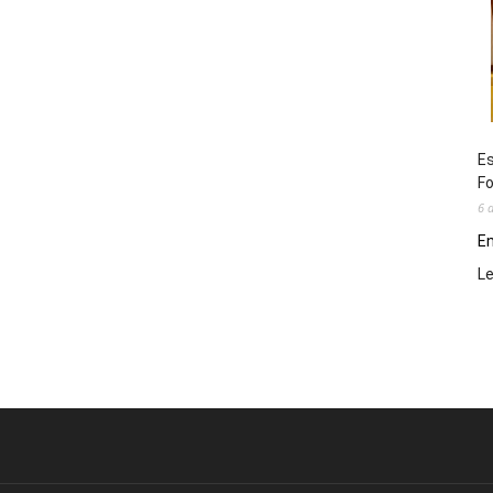
Es
Fo
6 
En
L