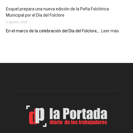
de
Esquel prepara una nueva edición de la Peña Folclórica
Escritores
Municipal por el Día del Folclore
Locales
6 agosto, 2026
:
En el marco de la celebración del Día del Folclore,...
Leer más
Esquel
prepar
una
nueva
edición
de
la
Peña
Folclór
Municip
por
el
Día
del
Folclor