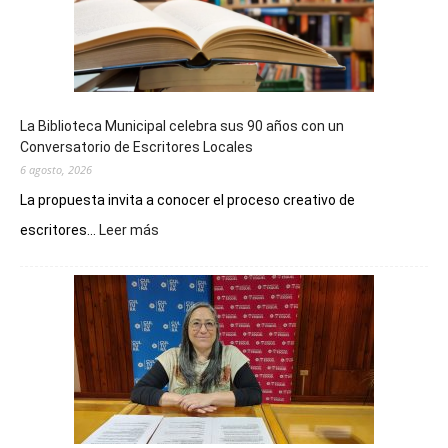
La Biblioteca Municipal celebra sus 90 años con un
Conversatorio de Escritores Locales
6 agosto, 2026
La propuesta invita a conocer el proceso creativo de
:
escritores...
Leer más
La
Biblioteca
Municipal
celebra
sus
90
años
con
un
Conversatorio