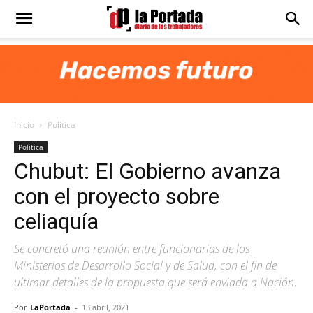
Diario
La
Inicio
Politica
Portada
Politica
Chubut: El Gobierno avanza
con el proyecto sobre
celiaquía
Se concretó una reunión entre funcionarias de los
Ministerios de Desarrollo Social y de Salud, con el fin de
ultimar detalles de la propuesta que será enviada a Nación.
Por
LaPortada
-
13 abril, 2021