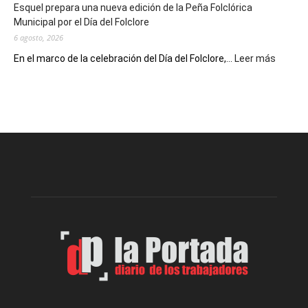
Esquel prepara una nueva edición de la Peña Folclórica
Escritores
Municipal por el Día del Folclore
Locales
6 agosto, 2026
:
En el marco de la celebración del Día del Folclore,...
Leer más
Esquel
prepar
una
nueva
edición
de
la
Peña
Folclór
Municip
por
el
Día
del
Folclor