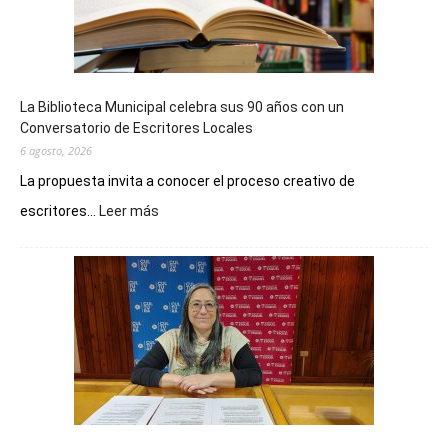
La Biblioteca Municipal celebra sus 90 años con un
Conversatorio de Escritores Locales
6 agosto, 2026
La propuesta invita a conocer el proceso creativo de
:
escritores...
Leer más
La
Biblioteca
Municipal
celebra
sus
90
años
con
un
Conversatorio
de