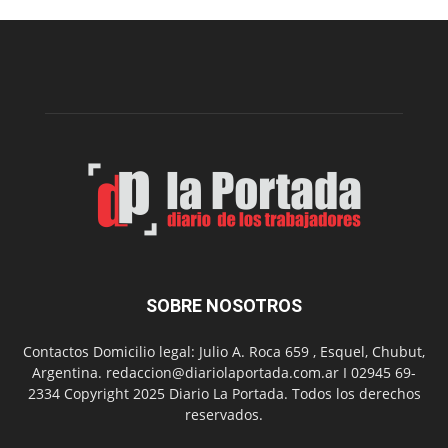
construcción
del
gimnasio
municipal
N°
2
en
el
barrio
Chanico
Navarro
SOBRE NOSOTROS
Contactos Domicilio legal: Julio A. Roca 659 , Esquel, Chubut,
Argentina. redaccion@diariolaportada.com.ar I 02945 69-
2334 Copyright 2025 Diario La Portada. Todos los derechos
reservados.