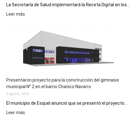
La Secretaría de Salud implementará la Receta Digital en los...
:
Leer más
Implementarán
la
Receta
Digital
en
los
hospitales
Presentaron proyecto para la construcción del gimnasio
municipal N° 2 en el barrio Chanico Navarro
5 agosto, 2026
El municipio de Esquel anunció que se presentó el proyecto...
:
Leer más
Presentaron
proyecto
para
la