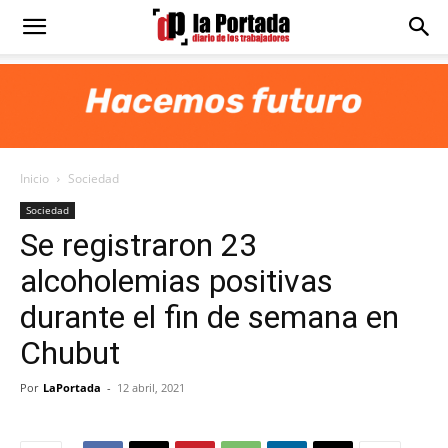
Diario
La
Inicio
Sociedad
Portada
Sociedad
Se registraron 23
alcoholemias positivas
durante el fin de semana en
Chubut
Por
LaPortada
-
12 abril, 2021