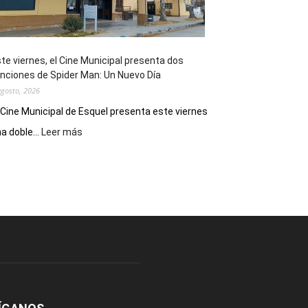
de
reuniones
y
eventos
te viernes, el Cine Municipal presenta dos
deportivos
nciones de Spider Man: Un Nuevo Día
agosto, 2026
 Cine Municipal de Esquel presenta este viernes
:
a doble...
Leer más
Este
viernes,
el
Cine
Municipal
presenta
dos
funciones
de
Spider
Man:
Un