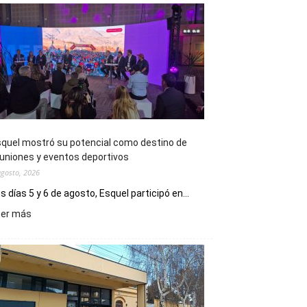
quel mostró su potencial como destino de
uniones y eventos deportivos
agosto, 2026
s días 5 y 6 de agosto, Esquel participó en...
:
eer más
Esquel
mostró
su
potencial
como
destino