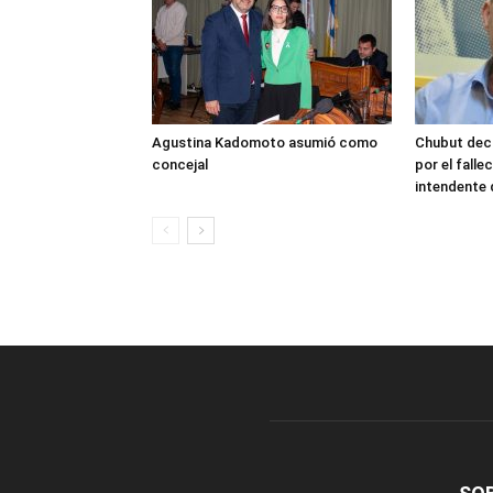
Agustina Kadomoto asumió como
Chubut decr
concejal
por el fall
intendente