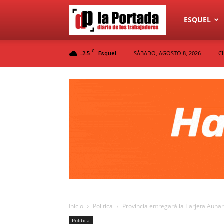
Diario
ESQUEL
C
-2.5
SÁBADO, AGOSTO 8, 2026
C
Esquel
La
Portada
Inicio
Politica
Provincia entregará la Tarjeta Auna
Politica