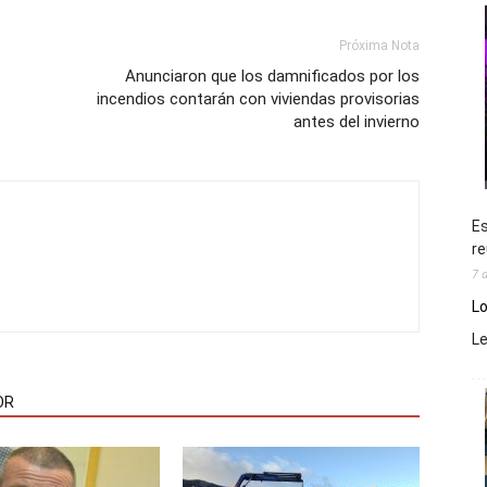
Próxima Nota
Anunciaron que los damnificados por los
incendios contarán con viviendas provisorias
antes del invierno
Es
re
7 
Lo
L
OR