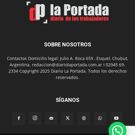
el
Día
del
Folclor
SOBRE NOSOTROS
Contactos Domicilio legal: Julio A. Roca 659 , Esquel, Chubut,
Argentina. redaccion@diariolaportada.com.ar I 02945 69-
2334 Copyright 2025 Diario La Portada. Todos los derechos
reservados.
SÍGANOS