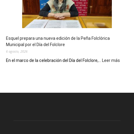
90
años
con
un
Conversatorio
de
Esquel prepara una nueva edición de la Peña Folclórica
Escritores
Municipal por el Día del Folclore
Locales
6 agosto, 2026
:
En el marco de la celebración del Día del Folclore,...
Leer más
Esquel
prepar
una
nueva
edición
de
la
Peña
Folclór
Municip
por