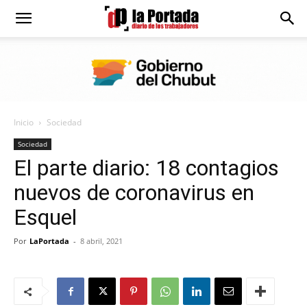
Diario
La
Inicio
Sociedad
Portada
Sociedad
El parte diario: 18 contagios
nuevos de coronavirus en
Esquel
Por
LaPortada
-
8 abril, 2021