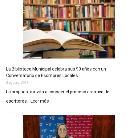
La Biblioteca Municipal celebra sus 90 años con un
Conversatorio de Escritores Locales
6 agosto, 2026
La propuesta invita a conocer el proceso creativo de
:
escritores...
Leer más
La
Biblioteca
Municipal
celebra
sus