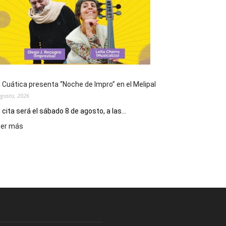
de
San
Cayetano,
patrono
del
pan
y
del
 Cuática presenta “Noche de Impro” en el Melipal
trabajo
agosto, 2026
 cita será el sábado 8 de agosto, a las...
:
eer más
La
Cuática
presenta
“Noche
de
Impro”
en
el
Melipal