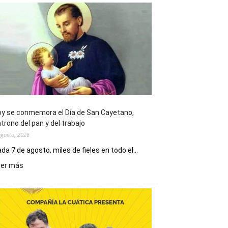
y se conmemora el Día de San Cayetano,
trono del pan y del trabajo
agosto, 2026
da 7 de agosto, miles de fieles en todo el...
:
eer más
Hoy
se
conmemora
el
Día