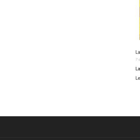
La
7 
La
L