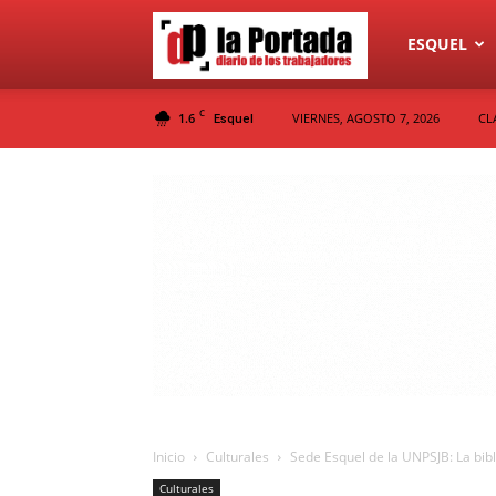
Diario
ESQUEL
C
1.6
VIERNES, AGOSTO 7, 2026
CL
Esquel
La
Portada
Inicio
Culturales
Sede Esquel de la UNPSJB: La bibl
Culturales