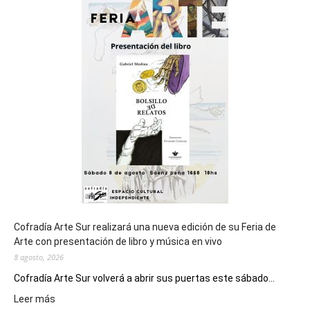
sede
del
cierre
general
de
los
Juegos
Epade
2027
Cofradía Arte Sur realizará una nueva edición de su Feria de
Arte con presentación de libro y música en vivo
8 agosto, 2026
Cofradía Arte Sur volverá a abrir sus puertas este sábado...
:
Leer más