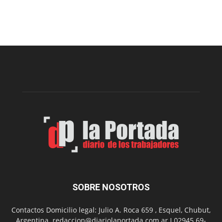
Cofradía
Arte
Sur
realizará
una
nueva
edición
de
su
Feria
de
Arte
con
presentación
de
libro
y
música
SOBRE NOSOTROS
en
vivo
Contactos Domicilio legal: Julio A. Roca 659 , Esquel, Chubut,
Argentina. redaccion@diariolaportada.com.ar I 02945 69-