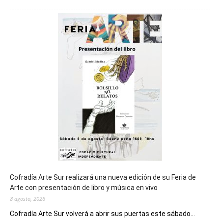
Chubut
será
sede
del
cierre
general
de
los
Juegos
Epade
2027
Cofradía Arte Sur realizará una nueva edición de su Feria de
Arte con presentación de libro y música en vivo
8 agosto, 2026
Cofradía Arte Sur volverá a abrir sus puertas este sábado...