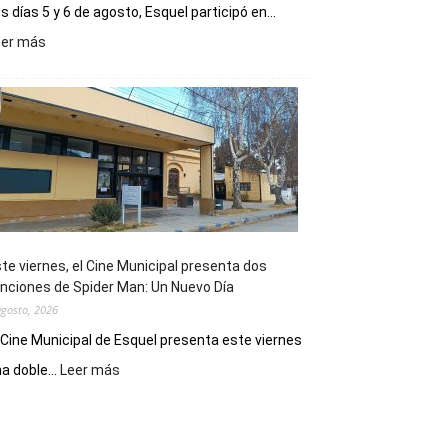
s días 5 y 6 de agosto, Esquel participó en...
:
eer más
Esquel
mostró
su
potencial
como
destino
de
reuniones
y
eventos
te viernes, el Cine Municipal presenta dos
deportivos
nciones de Spider Man: Un Nuevo Día
agosto, 2026
 Cine Municipal de Esquel presenta este viernes
:
a doble...
Leer más
Este
viernes,
el