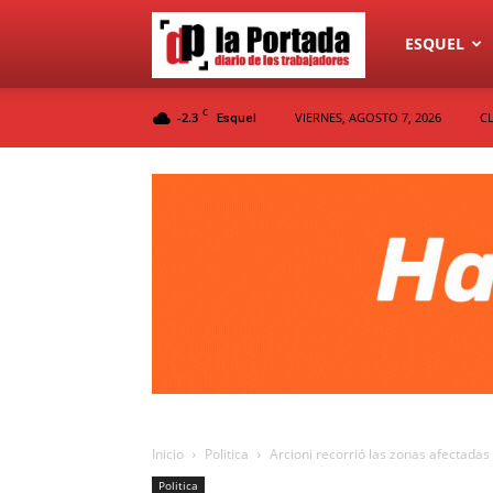
Diario
ESQUEL
C
-2.3
VIERNES, AGOSTO 7, 2026
C
Esquel
La
Portada
Inicio
Politica
Arcioni recorrió las zonas afectadas 
Politica