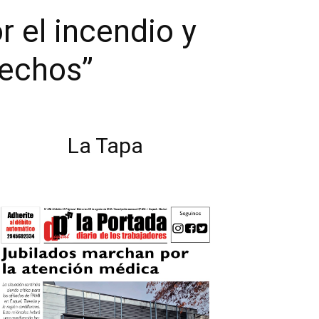
r el incendio y
hechos”
La Tapa