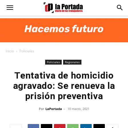
Diario
La
Inicio
Policiales
Portada
Policiales
Regionales
Tentativa de homicidio
agravado: Se renueva la
prisión preventiva
Por
LaPortada
-
10 marzo, 2021