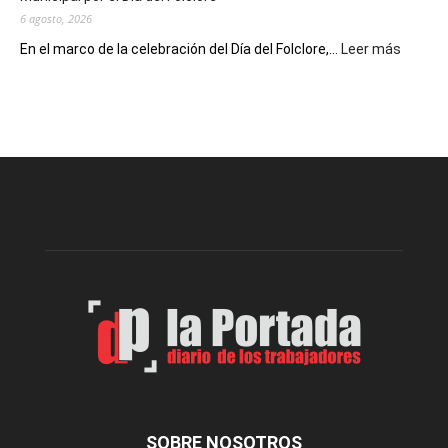
6 agosto, 2026
:
En el marco de la celebración del Día del Folclore,...
Leer más
Esquel
prepar
una
nueva
edición
de
la
Peña
Folclór
Municip
por
el
Día
del
Folclor
SOBRE NOSOTROS