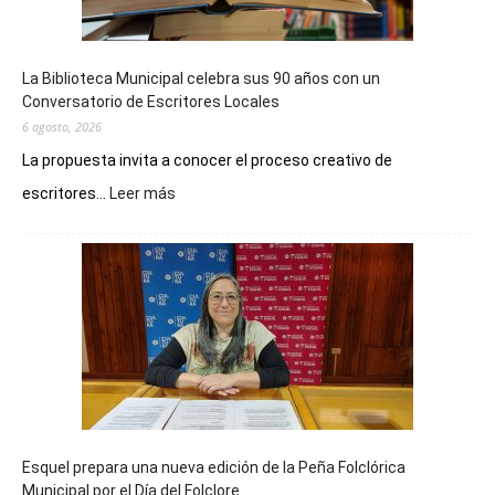
La Biblioteca Municipal celebra sus 90 años con un
Conversatorio de Escritores Locales
6 agosto, 2026
La propuesta invita a conocer el proceso creativo de
:
escritores...
Leer más
La
Biblioteca
Municipal
celebra
sus
90
años
con
un
Conversatorio
de
Esquel prepara una nueva edición de la Peña Folclórica
Escritores
Municipal por el Día del Folclore
Locales