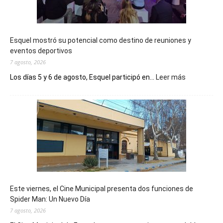
Esquel mostró su potencial como destino de reuniones y
eventos deportivos
7 agosto, 2026
:
Los días 5 y 6 de agosto, Esquel participó en...
Leer más
Esquel
mostró
su
potencial
como
destino
de
reuniones
y
eventos
Este viernes, el Cine Municipal presenta dos funciones de
deportivos
Spider Man: Un Nuevo Día
7 agosto, 2026