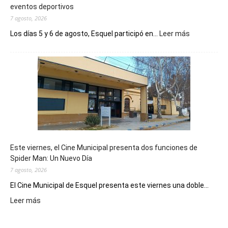
eventos deportivos
7 agosto, 2026
:
Los días 5 y 6 de agosto, Esquel participó en...
Leer más
Esquel
mostró
su
potencial
como
destino
de
reuniones
y
eventos
Este viernes, el Cine Municipal presenta dos funciones de
deportivos
Spider Man: Un Nuevo Día
7 agosto, 2026
El Cine Municipal de Esquel presenta este viernes una doble...
:
Leer más
Este
viernes,