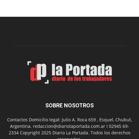
el
Cine
Municipal
presenta
dos
funciones
de
Spider
Man:
Un
Nuevo
Día
SOBRE NOSOTROS
Contactos Domicilio legal: Julio A. Roca 659 , Esquel, Chubut,
Argentina. redaccion@diariolaportada.com.ar I 02945 69-
2334 Copyright 2025 Diario La Portada. Todos los derechos