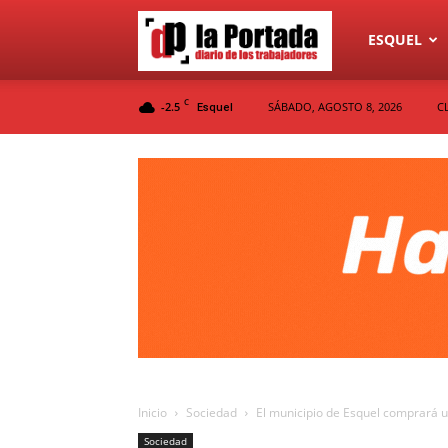
Diario
ESQUEL
C
-2.5
SÁBADO, AGOSTO 8, 2026
C
Esquel
La
Portada
Inicio
Sociedad
El municipio de Esquel comprará u
Sociedad