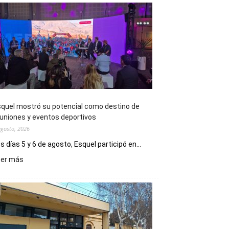
quel mostró su potencial como destino de
uniones y eventos deportivos
agosto, 2026
s días 5 y 6 de agosto, Esquel participó en...
:
eer más
Esquel
mostró
su
potencial
como
destino