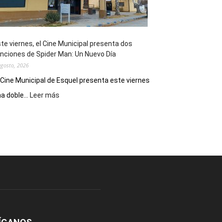
de
reuniones
y
eventos
te viernes, el Cine Municipal presenta dos
deportivos
nciones de Spider Man: Un Nuevo Día
agosto, 2026
 Cine Municipal de Esquel presenta este viernes
:
a doble...
Leer más
Este
viernes,
el
Cine
Municipal
presenta
dos
funciones
de
Spider
Man:
Un