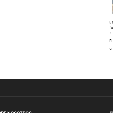
Es
fu
7 
El
un