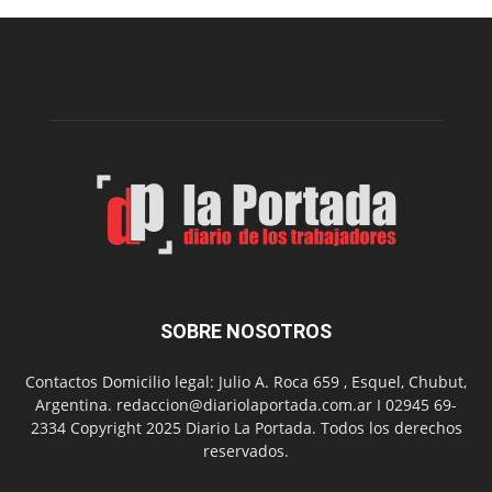
una
nueva
edición
de
su
Feria
de
Arte
con
presentación
de
libro
y
música
SOBRE NOSOTROS
en
vivo
Contactos Domicilio legal: Julio A. Roca 659 , Esquel, Chubut,
Argentina. redaccion@diariolaportada.com.ar I 02945 69-
2334 Copyright 2025 Diario La Portada. Todos los derechos
reservados.