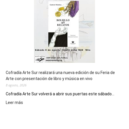
de
los
Juegos
Epade
2027
Cofradía Arte Sur realizará una nueva edición de su Feria de
Arte con presentación de libro y música en vivo
8 agosto, 2026
Cofradía Arte Sur volverá a abrir sus puertas este sábado...
:
Leer más
Cofradía
Arte
Sur
realizará