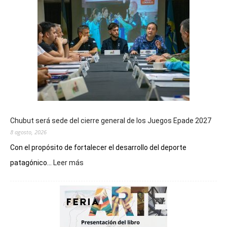
Chubut será sede del cierre general de los Juegos Epade 2027
8 agosto, 2026
Con el propósito de fortalecer el desarrollo del deporte
:
patagónico...
Leer más
Chubut
será
sede
del
cierre
general