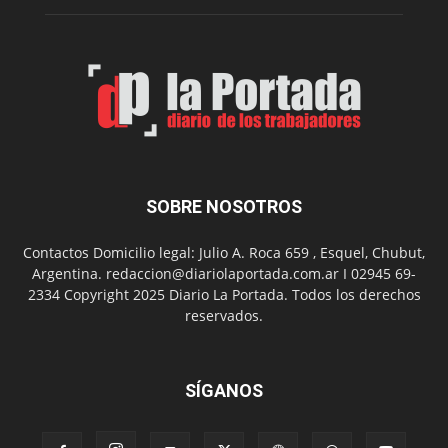
N°
2
en
el
barrio
Chanico
Navarro
SOBRE NOSOTROS
Contactos Domicilio legal: Julio A. Roca 659 , Esquel, Chubut,
Argentina. redaccion@diariolaportada.com.ar I 02945 69-
2334 Copyright 2025 Diario La Portada. Todos los derechos
reservados.
SÍGANOS