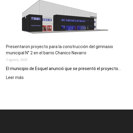
Receta
Digital
en
los
hospitales
Presentaron proyecto para la construcción del gimnasio
municipal N° 2 en el barrio Chanico Navarro
5 agosto, 2026
El municipio de Esquel anunció que se presentó el proyecto...
:
Leer más
Presentaron
proyecto
para
la
construcción
del
gimnasio
municipal