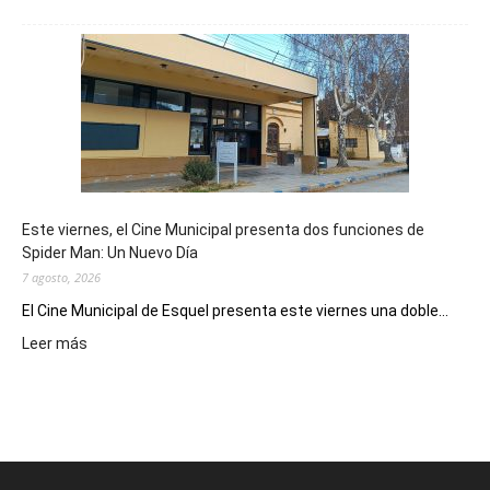
Esquel
mostró
su
potencial
como
destino
de
reuniones
y
eventos
Este viernes, el Cine Municipal presenta dos funciones de
deportivos
Spider Man: Un Nuevo Día
7 agosto, 2026
El Cine Municipal de Esquel presenta este viernes una doble...
:
Leer más
Este
viernes,
el
Cine
Municipal
presenta