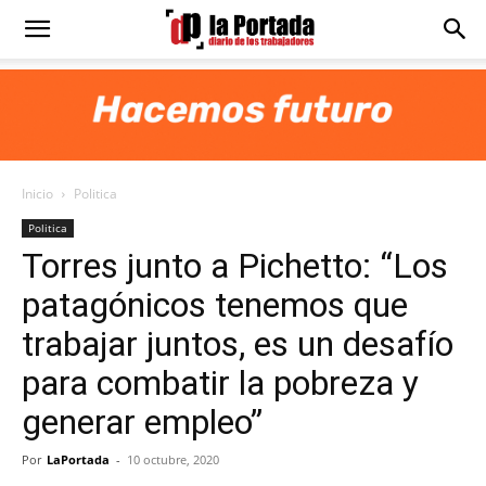
Diario
La
Inicio
Politica
Portada
Politica
Torres junto a Pichetto: “Los
patagónicos tenemos que
trabajar juntos, es un desafío
para combatir la pobreza y
generar empleo”
Por
LaPortada
-
10 octubre, 2020