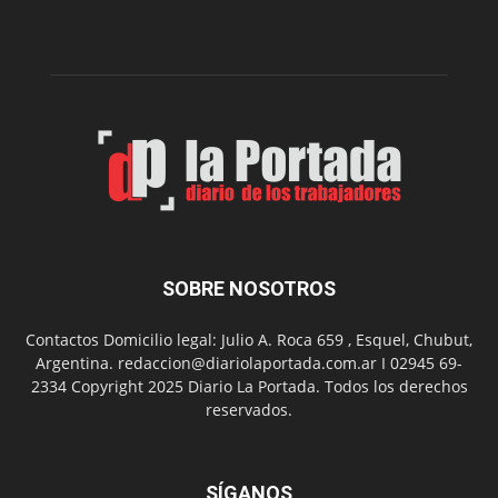
dos
funciones
de
Spider
Man:
Un
Nuevo
Día
SOBRE NOSOTROS
Contactos Domicilio legal: Julio A. Roca 659 , Esquel, Chubut,
Argentina. redaccion@diariolaportada.com.ar I 02945 69-
2334 Copyright 2025 Diario La Portada. Todos los derechos
reservados.
SÍGANOS