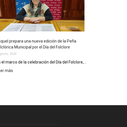
sus
90
años
con
un
Conversatorio
de
quel prepara una nueva edición de la Peña
Escritores
lclórica Municipal por el Día del Folclore
Locales
agosto, 2026
 el marco de la celebración del Día del Folclore,...
:
eer más
Esquel
prepara
una
nueva
edición
de
la
Peña
Folclórica