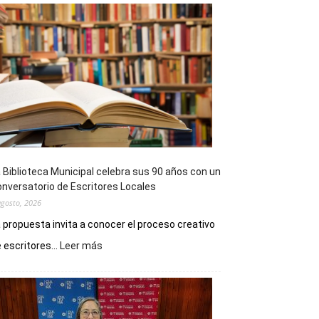
 Biblioteca Municipal celebra sus 90 años con un
nversatorio de Escritores Locales
agosto, 2026
 propuesta invita a conocer el proceso creativo
:
 escritores...
Leer más
La
Biblioteca
Municipal
celebra