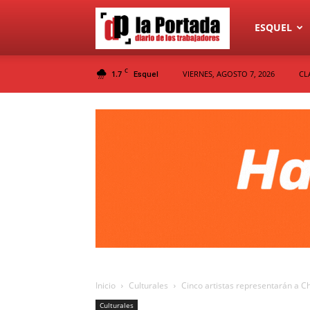
Diario
ESQUEL
C
1.7
VIERNES, AGOSTO 7, 2026
CL
Esquel
La
Portada
Inicio
Culturales
Cinco artistas representarán a C
Culturales