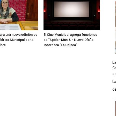
ara una nueva edición de
El Cine Municipal agrega funciones
lórica Municipal por el
de “Spider-Man: Un Nuevo Día” e
lore
incorpora “La Odisea”
La
Co
6 
La
de