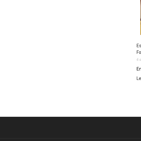
Es
Fo
6 
En
L