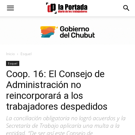
Diario
La
Inicio
Esquel
Portada
Esquel
Coop. 16: El Consejo de
Administración no
reincorporará a los
trabajadores despedidos
La conciliación obligatoria no logró acuerdos y la
Secretaría de Trabajo aplicaría una multa a la
entidad. “De ser así este Consejo de