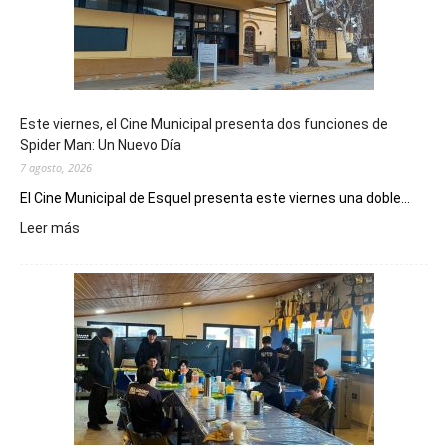
Este viernes, el Cine Municipal presenta dos funciones de
Spider Man: Un Nuevo Día
7 agosto, 2026
El Cine Municipal de Esquel presenta este viernes una doble...
:
Leer más
Este
viernes,
el
Cine
Municipal
presenta
dos
funciones
de
Spider