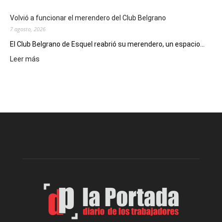
Man:
Un
Volvió a funcionar el merendero del Club Belgrano
Nuevo
7 agosto, 2026
Día
El Club Belgrano de Esquel reabrió su merendero, un espacio...
:
Leer más
Volvió
a
funcionar
el
merendero
del
Club
Belgrano