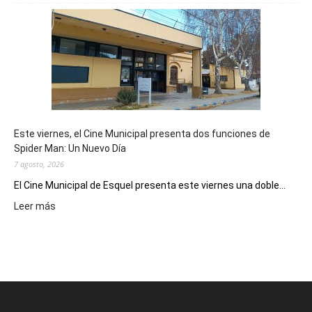
mostró
su
potencial
como
destino
de
reuniones
y
eventos
Este viernes, el Cine Municipal presenta dos funciones de
deportivos
Spider Man: Un Nuevo Día
7 agosto, 2026
El Cine Municipal de Esquel presenta este viernes una doble...
:
Leer más
Este
viernes,
el
Cine
Municipal
presenta
dos