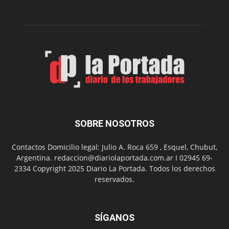
funciones
de
Spider
Man:
Un
Nuevo
Día
SOBRE NOSOTROS
Contactos Domicilio legal: Julio A. Roca 659 , Esquel, Chubut,
Argentina. redaccion@diariolaportada.com.ar I 02945 69-
2334 Copyright 2025 Diario La Portada. Todos los derechos
reservados.
SÍGANOS