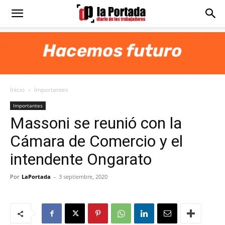
Diario
La
Inicio
Importantes
Portada
Importantes
Massoni se reunió con la
Cámara de Comercio y el
intendente Ongarato
Por
LaPortada
-
3 septiembre, 2020