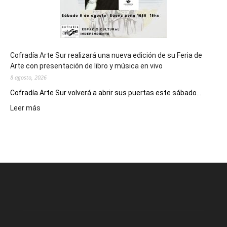
Cofradía Arte Sur realizará una nueva edición de su Feria de
Arte con presentación de libro y música en vivo
8 agosto, 2026
Cofradía Arte Sur volverá a abrir sus puertas este sábado...
:
Leer más
Cofradía
Arte
Sur
realizará
una
nueva
edición
de
su
Feria
de