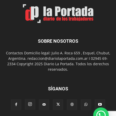
Arte
con
presentación
de
libro
y
música
SOBRE NOSOTROS
en
vivo
Contactos Domicilio legal: Julio A. Roca 659 , Esquel, Chubut,
Argentina. redaccion@diariolaportada.com.ar I 02945 69-
2334 Copyright 2025 Diario La Portada. Todos los derechos
reservados.
SÍGANOS