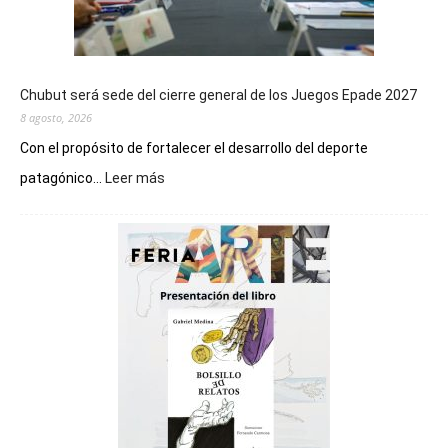
Chubut será sede del cierre general de los Juegos Epade 2027
8 agosto, 2026
Con el propósito de fortalecer el desarrollo del deporte
:
patagónico...
Leer más
Chubut
será
sede
del
cierre
general
de
los
Juegos
Epade
2027