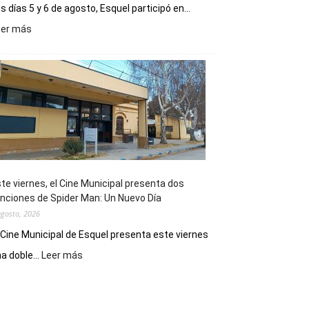
s días 5 y 6 de agosto, Esquel participó en...
:
eer más
Esquel
mostró
su
potencial
como
destino
de
reuniones
y
eventos
te viernes, el Cine Municipal presenta dos
deportivos
nciones de Spider Man: Un Nuevo Día
agosto, 2026
 Cine Municipal de Esquel presenta este viernes
:
a doble...
Leer más
Este
viernes,
el