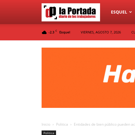
Diario
ESQUEL
C
-2.3
VIERNES, AGOSTO 7, 2026
C
Esquel
La
Portada
Inicio
Politica
Entidades de bien público pueden acce
Politica