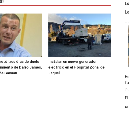
OR
Lo
L
etó tres días de duelo
Instalan un nuevo generador
ecimiento de Darío James,
eléctrico en el Hospital Zonal de
 de Gaiman
Esquel
Es
fu
7 
El
un