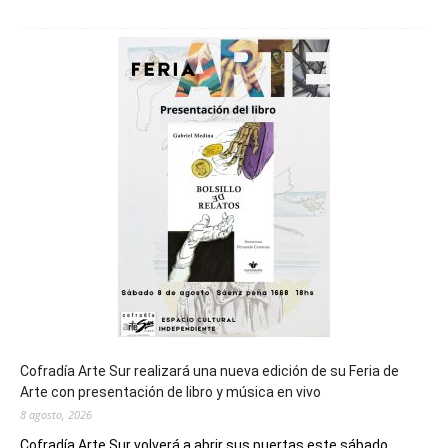
Chubut
será
sede
del
cierre
general
de
los
Juegos
Epade
2027
Cofradía Arte Sur realizará una nueva edición de su Feria de
Arte con presentación de libro y música en vivo
8 agosto, 2026
Cofradía Arte Sur volverá a abrir sus puertas este sábado...